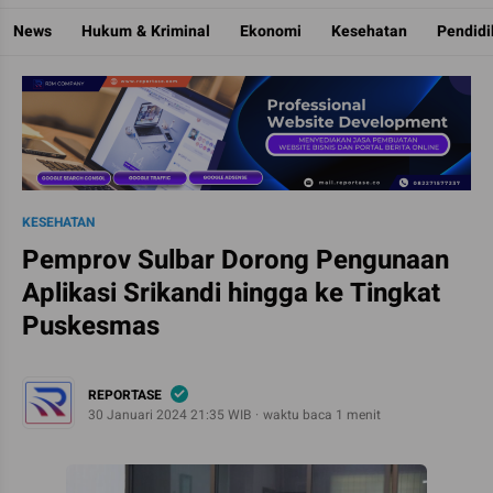
Reportase
Mengulas Fakta Di Balik Cerita
News
Hukum & Kriminal
Ekonomi
Kesehatan
Pendid
KESEHATAN
Pemprov Sulbar Dorong Pengunaan
Aplikasi Srikandi hingga ke Tingkat
Puskesmas
REPORTASE
30 Januari 2024 21:35 WIB
waktu baca 1 menit