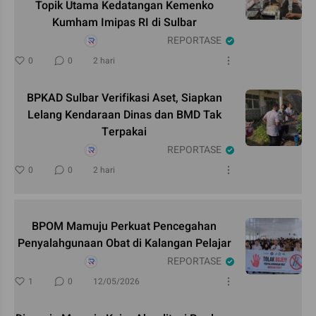
Topik Utama Kedatangan Kemenko
Kumham Imipas RI di Sulbar
REPORTASE
0
0
2 hari
BPKAD Sulbar Verifikasi Aset, Siapkan
Lelang Kendaraan Dinas dan BMD Tak
Terpakai
REPORTASE
0
0
2 hari
BPOM Mamuju Perkuat Pencegahan
Penyalahgunaan Obat di Kalangan Pelajar
REPORTASE
1
0
12/05/2026