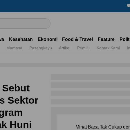
Dapatkan
wa
Kesehatan
Ekonomi
Food & Travel
Feature
Polit
Mamasa
Pasangkayu
Artikel
Pemilu
Kontak Kami
I
 Sebut
s Sektor
ogram
k Huni
Minat Baca Tak Cukup de