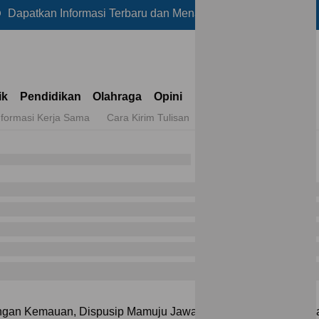
 Informasi Terbaru dan Menarik Lainnya Hanya di Reportase
ik
Pendidikan
Olahraga
Opini
nformasi Kerja Sama
Cara Kirim Tulisan
ngan Kemauan, Dispusip Mamuju Jawab Tantangan Akses Bacaa