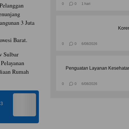
 Pelanggan
0
0
1 hari
enunjang
angunan 3 Juta
Korem
awesi Barat.
0
0
6/08/2026
v Sulbar
 Pelayanan
Penguatan Layanan Kesehatan
diaan Rumah
0
0
6/08/2026
p3