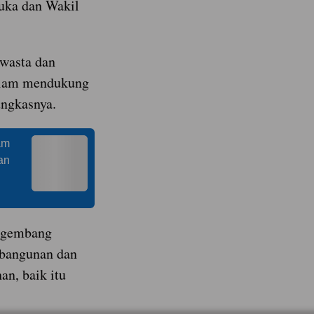
uka dan Wakil
swasta dan
dalam mendukung
ungkasnya.
am
an
engembang
mbangunan dan
n, baik itu