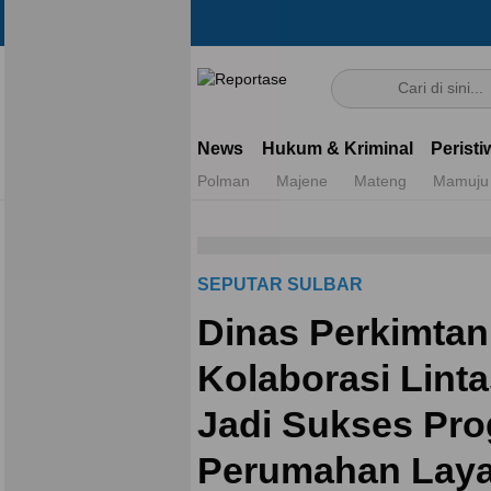
Reportase
Mengulas Fakta Di Balik Cerita
News
Hukum & Kriminal
Peristi
Polman
Majene
Mateng
Mamuju
SEPUTAR SULBAR
Dinas Perkimtan
Kolaborasi Linta
Jadi Sukses Pr
Perumahan Laya