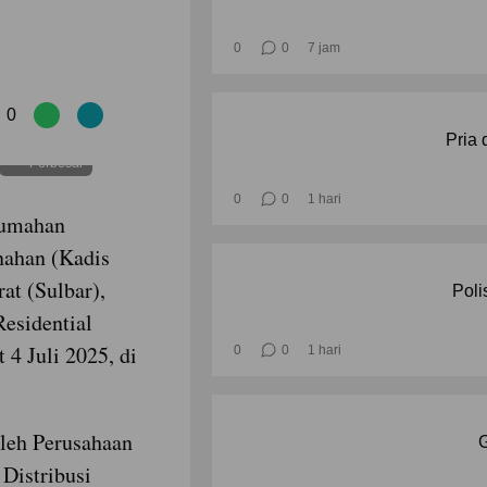
0
0
7 jam
0
Pria 
Perbesar
0
0
1 hari
rumahan
ahan (Kadis
at (Sulbar),
Poli
esidential
 4 Juli 2025, di
0
0
1 hari
oleh Perusahaan
G
 Distribusi