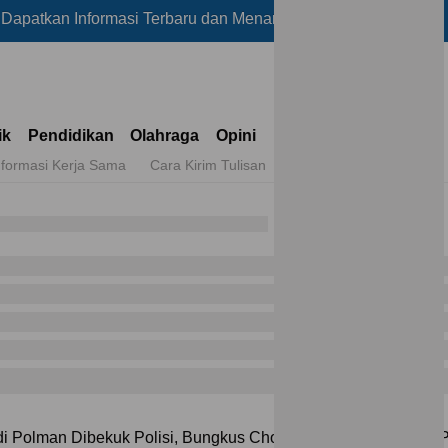
Informasi Terbaru dan Menarik Lainnya Hanya di Reportase
ik
Pendidikan
Olahraga
Opini
nformasi Kerja Sama
Cara Kirim Tulisan
di Polman Dibekuk Polisi, Bungkus Chocolatos Buka Jejak 31