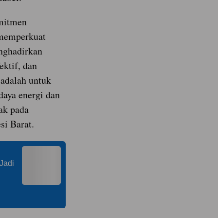
mitmen
 memperkuat
enghadirkan
ektif, dan
 adalah untuk
aya energi dan
ak pada
si Barat.
Jadi