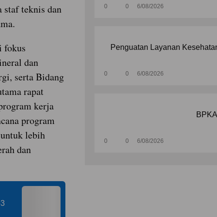
 staf teknis dan
0
0
6/08/2026
ama.
i fokus
Penguatan Layanan Kesehatan
neral dan
gi, serta Bidang
0
0
6/08/2026
utama rapat
program kerja
BPKAD
encana program
 untuk lebih
0
0
6/08/2026
erah dan
p3