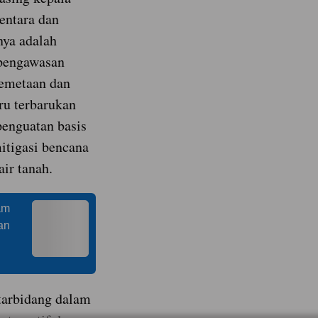
entara dan
nya adalah
 pengawasan
pemetaan dan
ru terbarukan
penguatan basis
itigasi bencana
air tanah.
am
an
tarbidang dalam