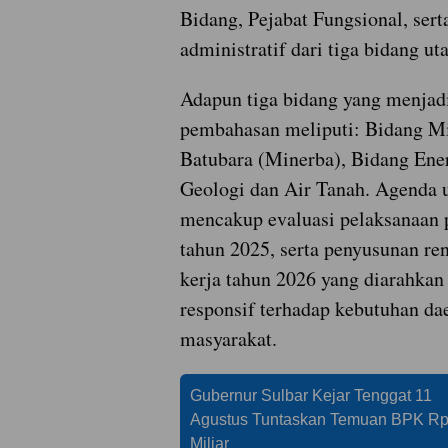
Bidang, Pejabat Fungsional, serta
administratif dari tiga bidang ut
Adapun tiga bidang yang menjad
pembahasan meliputi: Bidang Mi
Batubara (Minerba), Bidang Ener
Geologi dan Air Tanah. Agenda 
mencakup evaluasi pelaksanaan 
tahun 2025, serta penyusunan r
kerja tahun 2026 yang diarahkan
responsif terhadap kebutuhan da
masyarakat.
Gubernur Sulbar Kejar Tenggat 11
Agustus Tuntaskan Temuan BPK R
Miliar