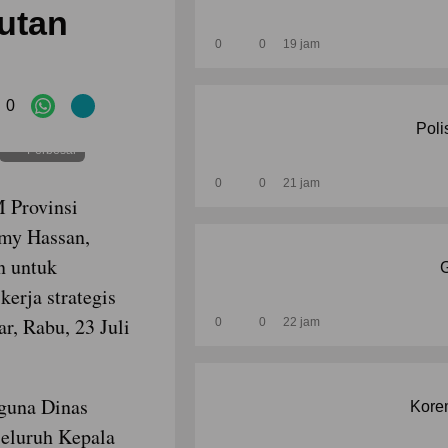
jutan
0
0
19 jam
0
Poli
Perbesar
0
0
21 jam
 Provinsi
amy Hassan,
n untuk
G
rja strategis
r, Rabu, 23 Juli
0
0
22 jam
aguna Dinas
Korem
seluruh Kepala