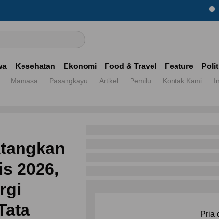
Dapatkan 
wa
Kesehatan
Ekonomi
Food & Travel
Feature
Polit
Mamasa
Pasangkayu
Artikel
Pemilu
Kontak Kami
I
tangkan
is 2026,
rgi
Tata
Pria 