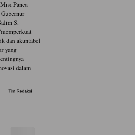
 Misi Panca
l Gubernur
Salim S.
 “memperkuat
ik dan akuntabel
ar yang
pentingnya
inovasi dalam
Tim Redaksi