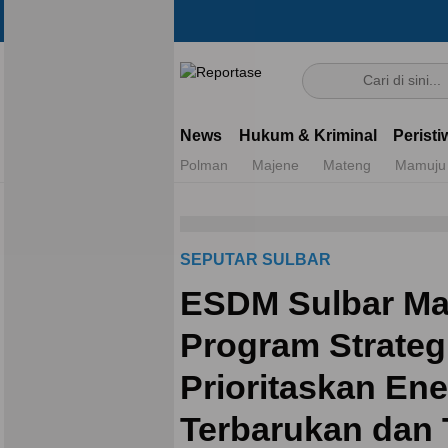
Reportase
Mengulas Fakta Di Balik Cerita
News
Hukum & Kriminal
Peristi
Polman
Majene
Mateng
Mamuju
SEPUTAR SULBAR
ESDM Sulbar Ma
Program Strateg
Prioritaskan Ene
Terbarukan dan 