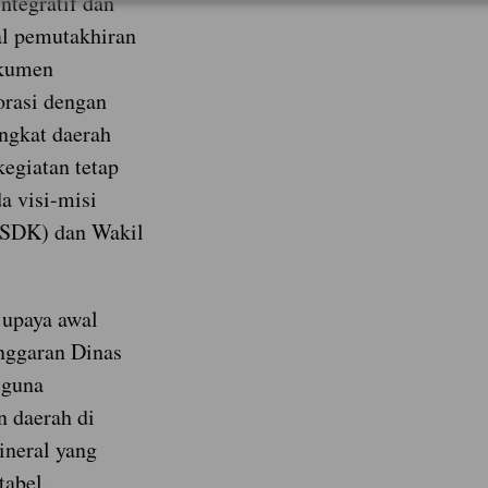
ntegratif dan
al pemutakhiran
okumen
orasi dengan
ngkat daerah
kegiatan tetap
a visi-misi
(SDK) dan Wakil
 upaya awal
nggaran Dinas
 guna
 daerah di
ineral yang
tabel.