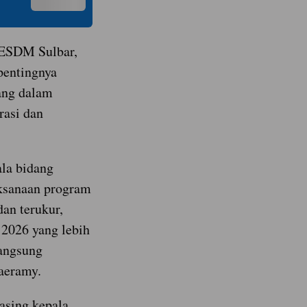
 ESDM Sulbar,
entingnya
dang dalam
rasi dan
la bidang
ksanaan program
dan terukur,
 2026 yang lebih
langsung
aeramy.
sing kepala