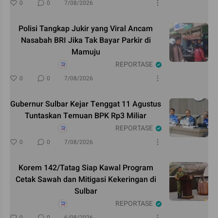
0
0
7/08/2026
Polisi Tangkap Jukir yang Viral Ancam
Nasabah BRI Jika Tak Bayar Parkir di
Mamuju
REPORTASE
0
0
7/08/2026
Gubernur Sulbar Kejar Tenggat 11 Agustus
Tuntaskan Temuan BPK Rp3 Miliar
REPORTASE
0
0
7/08/2026
Korem 142/Tatag Siap Kawal Program
Cetak Sawah dan Mitigasi Kekeringan di
Sulbar
REPORTASE
0
0
6/08/2026