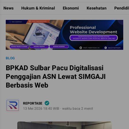
Reportase
Mengulas Fakta Di Balik Cerita
News
Hukum & Kriminal
Ekonomi
Kesehatan
Pendid
BLOG
BPKAD Sulbar Pacu Digitalisasi
Penggajian ASN Lewat SIMGAJI
Berbasis Web
REPORTASE
13 Mei 2026 18:40 WIB
waktu baca 2 menit