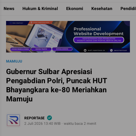
Reportase
Mengulas Fakta Di Balik Cerita
News
Hukum & Kriminal
Ekonomi
Kesehatan
Pendid
MAMUJU
Gubernur Sulbar Apresiasi
Pengabdian Polri, Puncak HUT
Bhayangkara ke-80 Meriahkan
Mamuju
REPORTASE
2 Juli 2026 13:40 WIB
waktu baca 2 menit