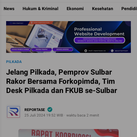
Reportase
Mengulas Fakta Di Balik Cerita
News
Hukum & Kriminal
Ekonomi
Kesehatan
Pendid
PILKADA
Jelang Pilkada, Pemprov Sulbar
Rakor Bersama Forkopimda, Tim
Desk Pilkada dan FKUB se-Sulbar
REPORTASE
25 Juli 2024 19:52 WIB
waktu baca 2 menit