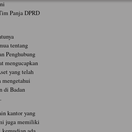
ni
 Tim Panja DPRD
ntunya
mua tentang
dan Penghubung
rat mengucapkan
set yang telah
sa mengetahui
an di Badan
.
ain kantor yang
mi juga memiliki
, kemudian ada