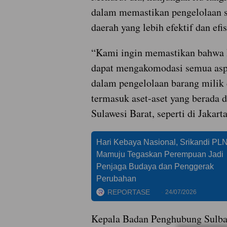
dalam memastikan pengelolaan s
daerah yang lebih efektif dan efis
“Kami ingin memastikan bahwa 
dapat mengakomodasi semua asp
dalam pengelolaan barang milik 
termasuk aset-aset yang berada d
Sulawesi Barat, seperti di Jakarta
Hari Kebaya Nasional, Srikandi PL
Mamuju Tegaskan Perempuan Jadi
Penjaga Budaya dan Penggerak
Perubahan
REPORTASE
24/07/2026
Kepala Badan Penghubung Sulbar