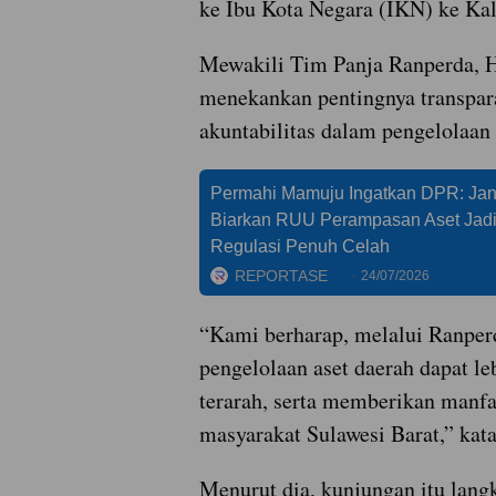
ke Ibu Kota Negara (IKN) ke Ka
Mewakili Tim Panja Ranperda, H
menekankan pentingnya transpar
akuntabilitas dalam pengelolaan 
Permahi Mamuju Ingatkan DPR: Ja
Biarkan RUU Perampasan Aset Jad
Regulasi Penuh Celah
REPORTASE
24/07/2026
“Kami berharap, melalui Ranperd
pengelolaan aset daerah dapat leb
terarah, serta memberikan manfa
masyarakat Sulawesi Barat,” kat
Menurut dia, kunjungan itu langk