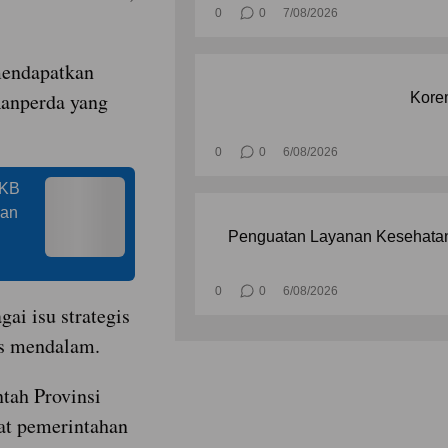
0
0
7/08/2026
mendapatkan
anperda yang
Korem
0
0
6/08/2026
PKB
nan
Penguatan Layanan Kesehatan
0
0
6/08/2026
ai isu strategis
as mendalam.
ntah Provinsi
at pemerintahan