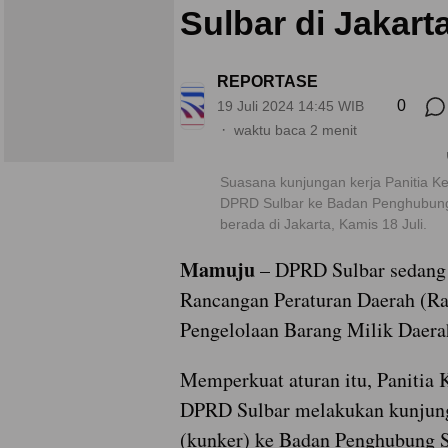
Sulbar di Jakart
REPORTASE
0
19 Juli 2024 14:45 WIB
waktu baca 2 menit
Suasana kunjungan kerja Panitia Ke
DPRD Sulbar ke Badan Penghubung
berada di Jakarta, Kamis 18 Juli.
Mamuju
– DPRD Sulbar sedan
Rancangan Peraturan Daerah (Ra
Pengelolaan Barang Milik Daer
Memperkuat aturan itu, Panitia K
DPRD Sulbar melakukan kunjung
(kunker) ke Badan Penghubung Su