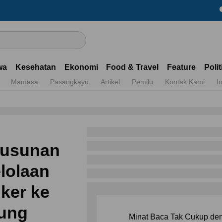
Dapatkan
wa
Kesehatan
Ekonomi
Food & Travel
Feature
Polit
Mamasa
Pasangkayu
Artikel
Pemilu
Kontak Kami
I
yusunan
lolaan
ker ke
ung
Minat Baca Tak Cukup de