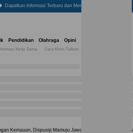
 Informasi Terbaru dan Menarik Lainnya Hanya di Reportase
ik
Pendidikan
Olahraga
Opini
nformasi Kerja Sama
Cara Kirim Tulisan
ngan Kemauan, Dispusip Mamuju Jawab Tantangan Akses Bacaa