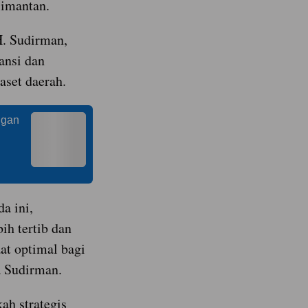
limantan.
. Sudirman,
ansi dan
aset daerah.
ngan
i
a ini,
ih tertib dan
at optimal bagi
a Sudirman.
ah strategis