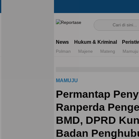
Reportase
Mengulas Fakta Di Balik Cerita
News
Hukum & Kriminal
Peristi
Polman
Majene
Mateng
Mamuju
MAMUJU
Permantap Pen
Ranperda Penge
BMD, DPRD Kun
Badan Penghub