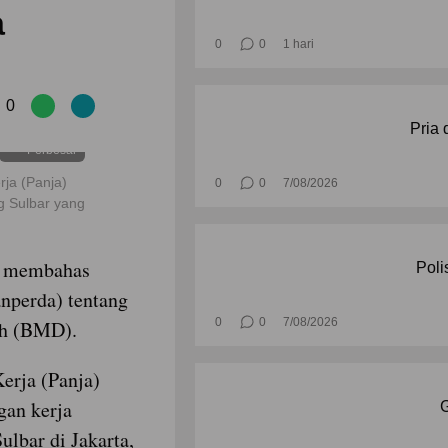
a
0
0
1 hari
0
Pria 
Perbesar
rja (Panja)
0
0
7/08/2026
 Sulbar yang
g membahas
Poli
nperda) tentang
0
0
7/08/2026
ah (BMD).
erja (Panja)
an kerja
G
lbar di Jakarta,