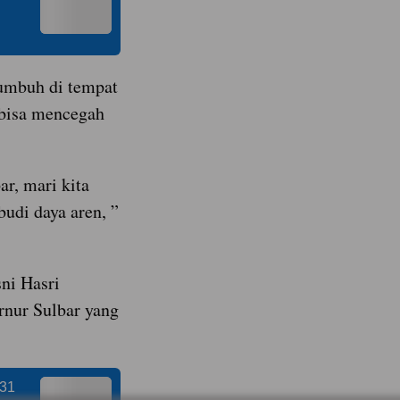
tumbuh di tempat
 bisa mencegah
r, mari kita
di daya aren, ”
ni Hasri
rnur Sulbar yang
 31