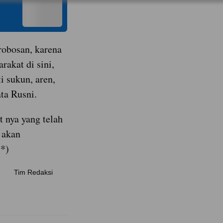
robosan, karena
rakat di sini,
 sukun, aren,
ata Rusni.
t nya yang telah
 akan
*)
Tim Redaksi