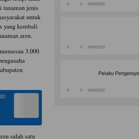
0
0
4/08/2026
 tanaman jenis
asyarakat untuk
s yang kembali
anaman aren.
0
0
4/08/2026
ah memesan 3.000
 pengusaha
Kabupaten
Pelaku Pengeroyo
0
0
4/08/2026
PBD
ren salah satu