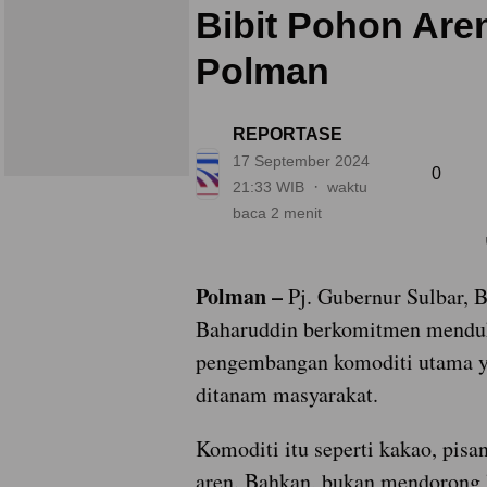
Bibit Pohon Aren
Polman
REPORTASE
17 September 2024
0
21:33 WIB
waktu
baca 2 menit
Polman –
Pj. Gubernur Sulbar, B
Baharuddin berkomitmen mend
pengembangan komoditi utama y
ditanam masyarakat.
Komoditi itu seperti kakao, pisan
aren. Bahkan, bukan mendorong l