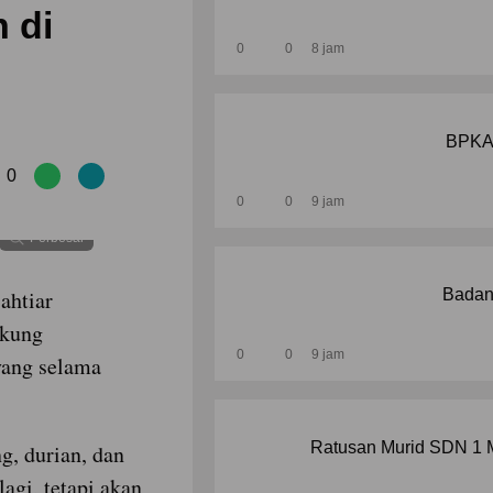
 di
0
0
8 jam
BPKAD
0
0
0
9 jam
Perbesar
ahtiar
Badan
ukung
0
0
9 jam
ang selama
Ratusan Murid SDN 1 M
g, durian, dan
agi, tetapi akan