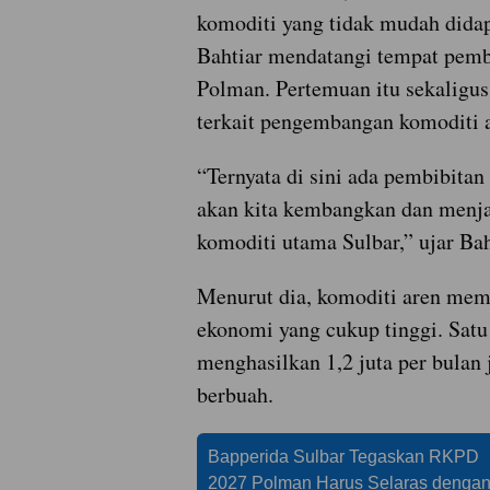
komoditi yang tidak mudah dida
Bahtiar mendatangi tempat pembi
Polman. Pertemuan itu sekaligus
terkait pengembangan komoditi a
“Ternyata di sini ada pembibitan 
akan kita kembangkan dan menja
komoditi utama Sulbar,” ujar Bah
Menurut dia, komoditi aren memi
ekonomi yang cukup tinggi. Satu
menghasilkan 1,2 juta per bulan j
berbuah.
Bapperida Sulbar Tegaskan RKPD
2027 Polman Harus Selaras denga