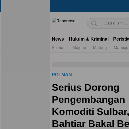
Reportase
Mengulas Fakta Di Balik Cerita
News
Hukum & Kriminal
Peristi
Polman
Majene
Mateng
Mamuju
POLMAN
Serius Dorong
Pengembangan
Komoditi Sulbar,
Bahtiar Bakal Be