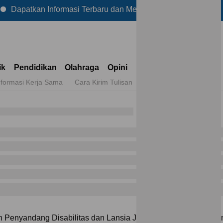
n Informasi Terbaru dan Menarik Lainnya Hanya di Reportase
ik
Pendidikan
Olahraga
Opini
nformasi Kerja Sama
Cara Kirim Tulisan
 Penyandang Disabilitas dan Lansia Jadi Topik Utama Kedat