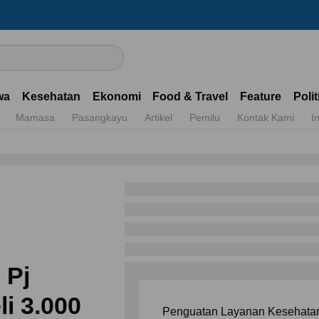
Dapatka
wa
Kesehatan
Ekonomi
Food & Travel
Feature
Polit
Mamasa
Pasangkayu
Artikel
Pemilu
Kontak Kami
I
 Pj
li 3.000
Penguatan Layanan Kesehatan