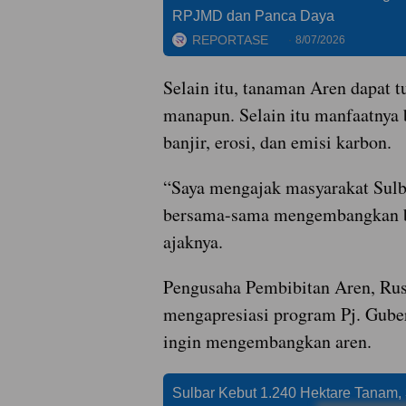
RPJMD dan Panca Daya
REPORTASE
8/07/2026
Selain itu, tanaman Aren dapat 
manapun. Selain itu manfaatnya
banjir, erosi, dan emisi karbon.
“Saya mengajak masyarakat Sulba
bersama-sama mengembangkan bu
ajaknya.
Pengusaha Pembibitan Aren, Rus
mengapresiasi program Pj. Gube
ingin mengembangkan aren.
Sulbar Kebut 1.240 Hektare Tanam,