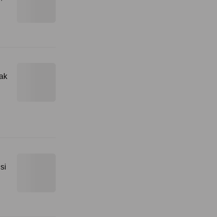
ak
si