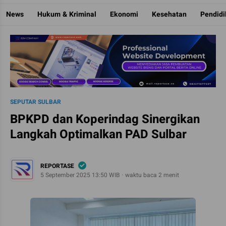
Reportase
Mengulas Fakta Di Balik Cerita
News
Hukum & Kriminal
Ekonomi
Kesehatan
Pendid
SEPUTAR SULBAR
BPKPD dan Koperindag Sinergikan
Langkah Optimalkan PAD Sulbar
REPORTASE
5 September 2025 13:50 WIB
waktu baca 2 menit