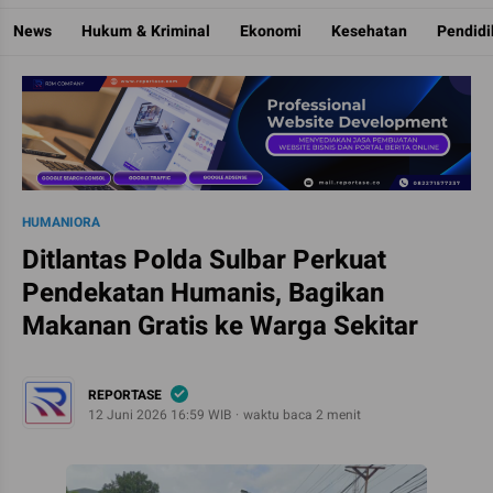
Reportase
Mengulas Fakta Di Balik Cerita
News
Hukum & Kriminal
Ekonomi
Kesehatan
Pendid
HUMANIORA
Ditlantas Polda Sulbar Perkuat
Pendekatan Humanis, Bagikan
Makanan Gratis ke Warga Sekitar
REPORTASE
12 Juni 2026 16:59 WIB
waktu baca 2 menit