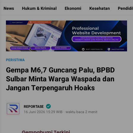
Reportase
Mengulas Fakta Di Balik Cerita
News
Hukum & Kriminal
Ekonomi
Kesehatan
Pendid
PERISTIWA
Gempa M6,7 Guncang Palu, BPBD
Sulbar Minta Warga Waspada dan
Jangan Terpengaruh Hoaks
REPORTASE
16 Juni 2026 15:29 WIB
waktu baca 2 menit