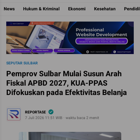
Reportase
Mengulas Fakta Di Balik Cerita
News
Hukum & Kriminal
Ekonomi
Kesehatan
Pendid
SEPUTAR SULBAR
Pemprov Sulbar Mulai Susun Arah
Fiskal APBD 2027, KUA-PPAS
Difokuskan pada Efektivitas Belanja
REPORTASE
7 Juli 2026 11:51 WIB
waktu baca 2 menit