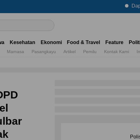
Dapatkan Info
wa
Kesehatan
Ekonomi
Food & Travel
Feature
Polit
Mamasa
Pasangkayu
Artikel
Pemilu
Kontak Kami
I
 OPD
el
ulbar
ak
Poli