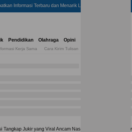
rmasi Terbaru dan Menarik Lainnya Hanya di Reportase
M
ik
Pendidikan
Olahraga
Opini
nformasi Kerja Sama
Cara Kirim Tulisan
si Tangkap Jukir yang Viral Ancam Nasabah BRI Jika Tak Bayar