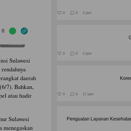
0
0
2 jam
0
G
Perbesar
0
0
2 jam
insi Sulawesi
i rendahnya
erangkat daerah
Korem
(6/7). Bahkan,
el atau hadir
0
0
17 jam
ur Sulawesi
Penguatan Layanan Kesehatan
da menegaskan