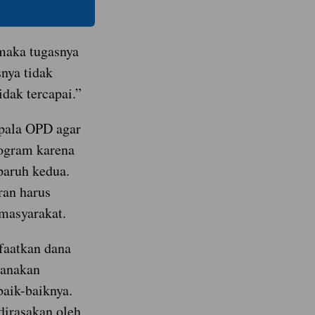
maka tugasnya
snya tidak
idak tercapai.”
epala OPD agar
ogram karena
paruh kedua.
ran harus
masyarakat.
aatkan dana
ksanakan
aik-baiknya.
 dirasakan oleh