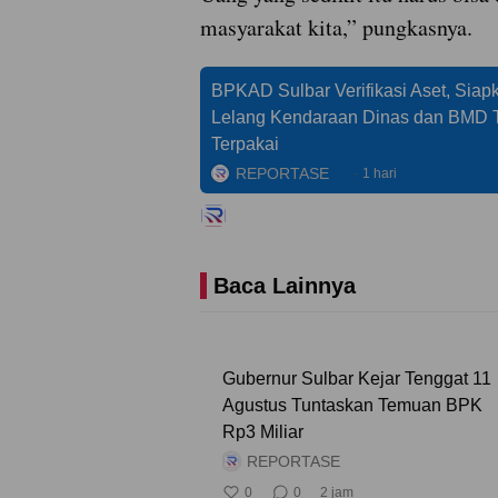
masyarakat kita,” pungkasnya.
BPKAD Sulbar Verifikasi Aset, Siap
Lelang Kendaraan Dinas dan BMD 
Terpakai
REPORTASE
1 hari
Baca Lainnya
Gubernur Sulbar Kejar Tenggat 11
Agustus Tuntaskan Temuan BPK
Rp3 Miliar
REPORTASE
0
0
2 jam