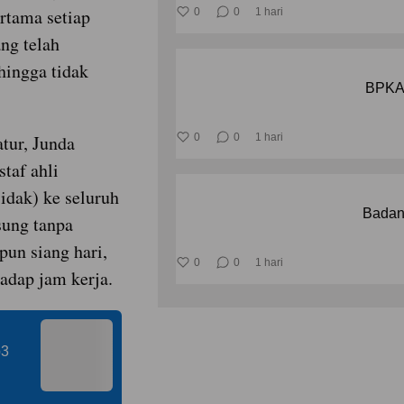
rtama setiap
0
0
1 hari
ng telah
hingga tidak
BPKAD
tur, Junda
0
0
1 hari
taf ahli
idak) ke seluruh
Badan
sung tanpa
pun siang hari,
0
0
1 hari
adap jam kerja.
p3