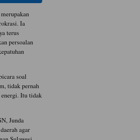
r merupakan
rokrasi. Ia
ya terus
an persoalan
kepatuhan
icara soal
am, tidak pernah
energi. Itu tidak
SN, Junda
 daerah agar
nan Sulawesi