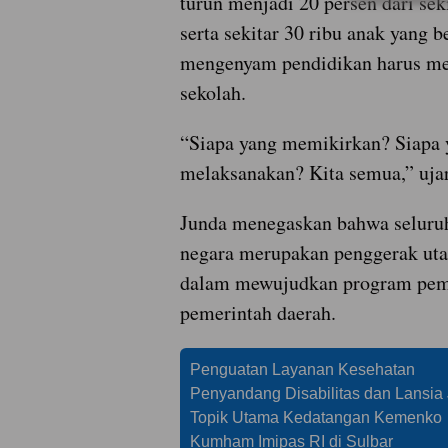
turun menjadi 20 persen dari sek
serta sekitar 30 ribu anak yang 
mengenyam pendidikan harus me
sekolah.
“Siapa yang memikirkan? Siapa 
melaksanakan? Kita semua,” uja
Junda menegaskan bahwa seluruh 
negara merupakan penggerak uta
dalam mewujudkan program pe
pemerintah daerah.
Penguatan Layanan Kesehatan
Penyandang Disabilitas dan Lansia 
Topik Utama Kedatangan Kemenko
Kumham Imipas RI di Sulbar