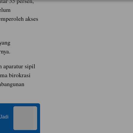
itar 35 persen,
belum
mperoleh akses
yang
rnya.
aparatur sipil
ma birokrasi
mbangunan
Jadi