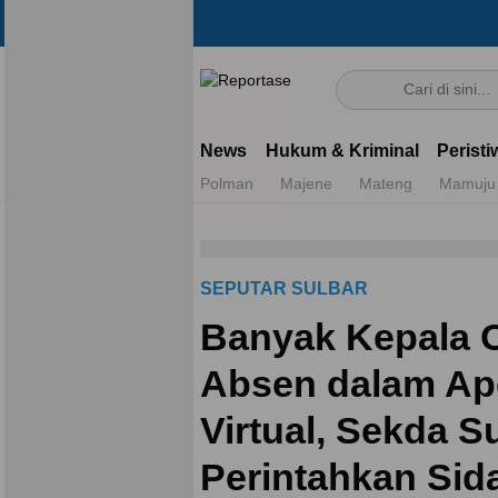
Reportase
Mengulas Fakta Di Balik Cerita
News
Hukum & Kriminal
Peristi
Polman
Majene
Mateng
Mamuju
SEPUTAR SULBAR
Banyak Kepala
Absen dalam Ap
Virtual, Sekda S
Perintahkan Sid