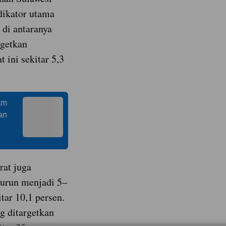
dikator utama
di antaranya
rgetkan
t ini sekitar 5,3
am
an
rat juga
urun menjadi 5–
itar 10,1 persen.
ng ditargetkan