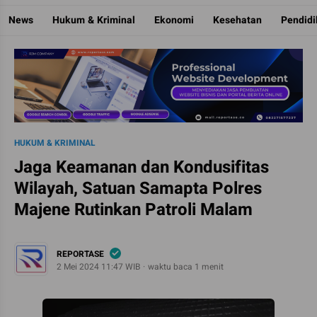
Reportase
Mengulas Fakta Di Balik Cerita
News
Hukum & Kriminal
Ekonomi
Kesehatan
Pendid
HUKUM & KRIMINAL
Jaga Keamanan dan Kondusifitas
Wilayah, Satuan Samapta Polres
Majene Rutinkan Patroli Malam
REPORTASE
2 Mei 2024 11:47 WIB
waktu baca 1 menit