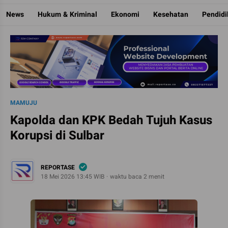
Reportase
Mengulas Fakta Di Balik Cerita
News
Hukum & Kriminal
Ekonomi
Kesehatan
Pendid
MAMUJU
Kapolda dan KPK Bedah Tujuh Kasus
Korupsi di Sulbar
REPORTASE
18 Mei 2026 13:45 WIB
waktu baca 2 menit