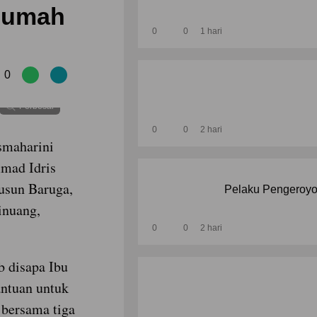
Rumah
0
0
1 hari
0
Perbesar
0
0
2 hari
smaharini
mad Idris
usun Baruga,
Pelaku Pengeroyo
inuang,
0
0
2 hari
 disapa Ibu
ntuan untuk
 bersama tiga