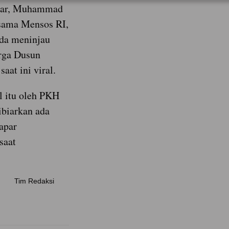
lbar, Muhammad
rsama Mensos RI,
da meninjau
arga Dusun
aat ini viral.
l itu oleh PKH
ibiarkan ada
apar
saat
Tim Redaksi