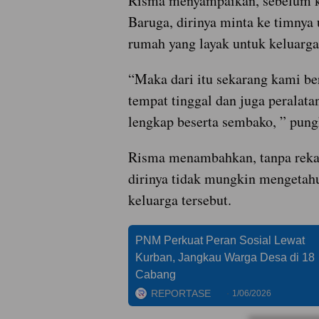
Risma menyampaikan, sebelum 
Baruga, dirinya minta ke timnya 
rumah yang layak untuk keluarga
“Maka dari itu sekarang kami be
tempat tinggal dan juga peralat
lengkap beserta sembako, ” pung
Risma menambahkan, tanpa reka
dirinya tidak mungkin mengetahu
keluarga tersebut.
PNM Perkuat Peran Sosial Lewat
Kurban, Jangkau Warga Desa di 18
Cabang
REPORTASE
1/06/2026