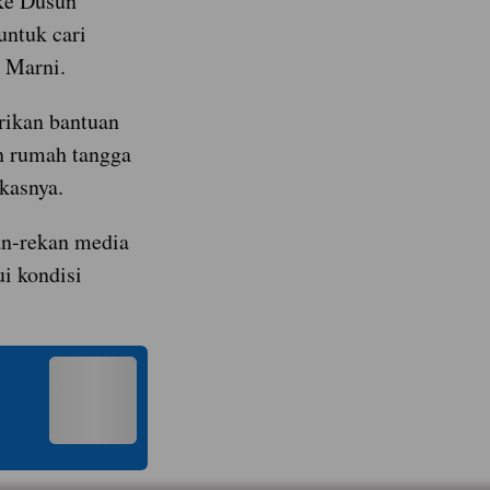
ke Dusun
untuk cari
 Marni.
rikan bantuan
an rumah tangga
kasnya.
n-rekan media
i kondisi