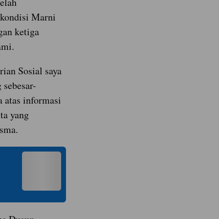
elah
 kondisi Marni
gan ketiga
ami.
ian Sosial saya
 sebesar-
 atas informasi
ita yang
isma.