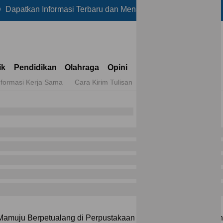
 Informasi Terbaru dan Menarik Lainnya Hanya di Reportase
ik
Pendidikan
Olahraga
Opini
nformasi Kerja Sama
Cara Kirim Tulisan
amuju Berpetualang di Perpustakaan Daerah, Jelajahi Ribuan