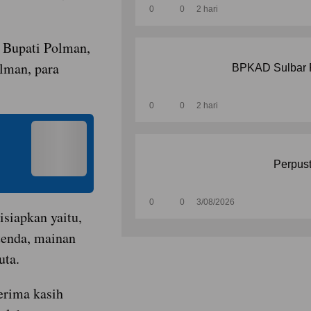
0
0
2 hari
. Bupati Polman,
lman, para
BPKAD Sulbar P
0
0
2 hari
Perpust
0
0
3/08/2026
siapkan yaitu,
 tenda, mainan
uta.
erima kasih