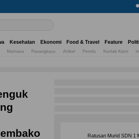
Dapatkan
wa
Kesehatan
Ekonomi
Food & Travel
Feature
Polit
Mamasa
Pasangkayu
Artikel
Pemilu
Kontak Kami
I
Jenguk
ang
 Sembako
Ratusan Murid SDN 1 M