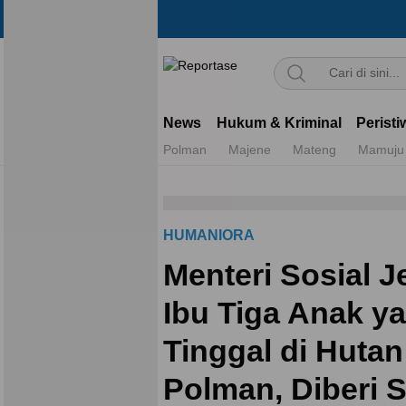
Reportase
Mengulas Fakta Di Balik Cerita
News
Hukum & Kriminal
Peristi
Polman
Majene
Mateng
Mamuju
HUMANIORA
Menteri Sosial 
Ibu Tiga Anak y
Tinggal di Hutan
Polman, Diberi