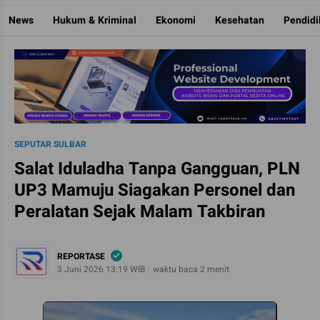
Reportase
Mengulas Fakta Di Balik Cerita
News
Hukum & Kriminal
Ekonomi
Kesehatan
Pendid
SEPUTAR SULBAR
Salat Iduladha Tanpa Gangguan, PLN
UP3 Mamuju Siagakan Personel dan
Peralatan Sejak Malam Takbiran
REPORTASE
3 Juni 2026 13:19 WIB
waktu baca 2 menit