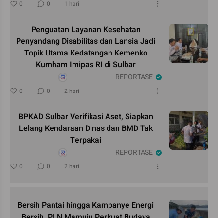
0
0
1 hari
Penguatan Layanan Kesehatan
Penyandang Disabilitas dan Lansia Jadi
Topik Utama Kedatangan Kemenko
Kumham Imipas RI di Sulbar
REPORTASE
0
0
2 hari
BPKAD Sulbar Verifikasi Aset, Siapkan
Lelang Kendaraan Dinas dan BMD Tak
Terpakai
REPORTASE
0
0
2 hari
Bersih Pantai hingga Kampanye Energi
Bersih, PLN Mamuju Perkuat Budaya