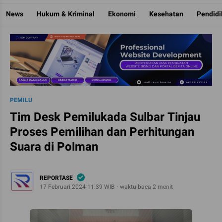
Reportase
Mengulas Fakta Di Balik Cerita
News
Hukum & Kriminal
Ekonomi
Kesehatan
Pendid
PEMILU
Tim Desk Pemilukada Sulbar Tinjau
Proses Pemilihan dan Perhitungan
Suara di Polman
REPORTASE
17 Februari 2024 11:39 WIB
waktu baca 2 menit