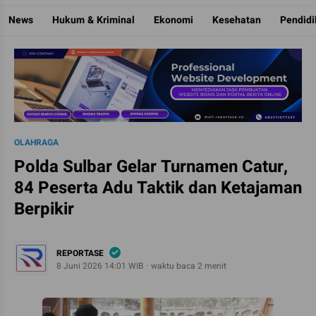
Reportase
Mengulas Fakta Di Balik Cerita
News
Hukum & Kriminal
Ekonomi
Kesehatan
Pendid
OLAHRAGA
Polda Sulbar Gelar Turnamen Catur,
84 Peserta Adu Taktik dan Ketajaman
Berpikir
REPORTASE
8 Juni 2026 14:01 WIB
waktu baca 2 menit