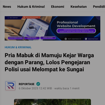
Reportase
Mengulas Fakta Di Balik Cerita
News
Hukum & Kriminal
Ekonomi
Kesehatan
Pendid
HUKUM & KRIMINAL
Pria Mabuk di Mamuju Kejar Warga
dengan Parang, Lolos Pengejaran
Polisi usai Melompat ke Sungai
REPORTASE
6 Oktober 2025 12:42 WIB
waktu baca 1 menit