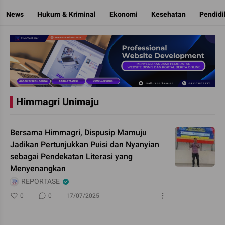
Reportase
Mengulas Fakta Di Balik Cerita
News
Hukum & Kriminal
Ekonomi
Kesehatan
Pendid
Himmagri Unimaju
Bersama Himmagri, Dispusip Mamuju
Jadikan Pertunjukkan Puisi dan Nyanyian
sebagai Pendekatan Literasi yang
Menyenangkan
REPORTASE
0
0
17/07/2025