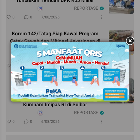
Tuntaskan Temuan BPK Rp3 Miliar
REPORTASE
0
0
7/08/2026
Korem 142/Tatag Siap Kawal Program
Cetak Sawah dan Mitigasi Kekeringan di
Sulbar
REPORTASE
0
0
6/08/2026
Penguatan Layanan Kesehatan
Penyandang Disabilitas dan Lansia Jadi
Topik Utama Kedatangan Kemenko
Kumham Imipas RI di Sulbar
REPORTASE
0
0
6/08/2026