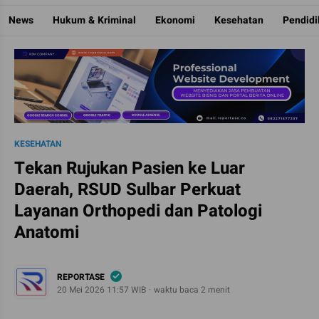
Reportase
Mengulas Fakta Di Balik Cerita
News
Hukum & Kriminal
Ekonomi
Kesehatan
Pendid
KESEHATAN
Tekan Rujukan Pasien ke Luar
Daerah, RSUD Sulbar Perkuat
Layanan Orthopedi dan Patologi
Anatomi
REPORTASE
20 Mei 2026 11:57 WIB
waktu baca 2 menit