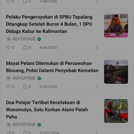
0
0
7/08/2026
Pelaku Pengeroyokan di SPBU Tapalang
Ditangkap Setelah Buron 4 Bulan, 1 DPO
Diduga Kabur ke Kalimantan
REPORTASE
0
0
4/08/2026
Mayat Petani Ditemukan di Persawahan
Binuang, Polisi Dalami Penyebab Kematian
REPORTASE
0
0
2/08/2026
Dua Pelajar Terlibat Kecelakaan di
Wonomulyo, Satu Korban Alami Patah
Paha
REPORTASE
0
0
31/07/2026