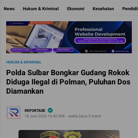
Reportase
Mengulas Fakta Di Balik Cerita
News
Hukum & Kriminal
Ekonomi
Kesehatan
Pendid
HUKUM & KRIMINAL
Polda Sulbar Bongkar Gudang Rokok
Diduga Ilegal di Polman, Puluhan Dos
Diamankan
REPORTASE
18 Juni 2026 16:40 WIB
waktu baca 3 menit