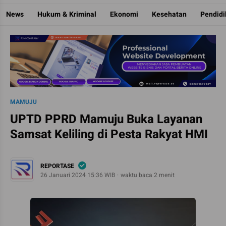
Reportase
Mengulas Fakta Di Balik Cerita
News
Hukum & Kriminal
Ekonomi
Kesehatan
Pendid
MAMUJU
UPTD PPRD Mamuju Buka Layanan
Samsat Keliling di Pesta Rakyat HMI
REPORTASE
26 Januari 2024 15:36 WIB
waktu baca 2 menit