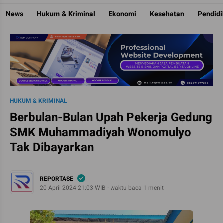
Reportase
Mengulas Fakta Di Balik Cerita
News
Hukum & Kriminal
Ekonomi
Kesehatan
Pendid
HUKUM & KRIMINAL
Berbulan-Bulan Upah Pekerja Gedung
SMK Muhammadiyah Wonomulyo
Tak Dibayarkan
REPORTASE
20 April 2024 21:03 WIB
waktu baca 1 menit