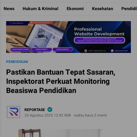
Reportase
Mengulas Fakta Di Balik Cerita
News
Hukum & Kriminal
Ekonomi
Kesehatan
Pendid
PENDIDIKAN
Pastikan Bantuan Tepat Sasaran,
Inspektorat Perkuat Monitoring
Beasiswa Pendidikan
REPORTASE
20 Agustus 2025 12:42 WIB
waktu baca 2 menit