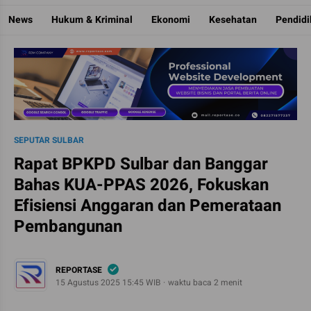
Reportase
Mengulas Fakta Di Balik Cerita
News
Hukum & Kriminal
Ekonomi
Kesehatan
Pendid
SEPUTAR SULBAR
Rapat BPKPD Sulbar dan Banggar
Bahas KUA-PPAS 2026, Fokuskan
Efisiensi Anggaran dan Pemerataan
Pembangunan
REPORTASE
15 Agustus 2025 15:45 WIB
waktu baca 2 menit