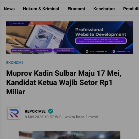
Reportase
Mengulas Fakta Di Balik Cerita
News
Hukum & Kriminal
Ekonomi
Kesehatan
Pendid
EKONOMI
Muprov Kadin Sulbar Maju 17 Mei,
Kandidat Ketua Wajib Setor Rp1
Miliar
REPORTASE
8 Mei 2026 10:57 WIB
waktu baca 2 menit