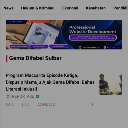
Reportase
Mengulas Fakta Di Balik Cerita
News
Hukum & Kriminal
Ekonomi
Kesehatan
Pendid
Gema Difabel Sulbar
Program Maccarita Episode Ketiga,
Dispusip Mamuju Ajak Gema Difabel Bahas
Literasi Inklusif
REPORTASE
0
0
22/04/2024