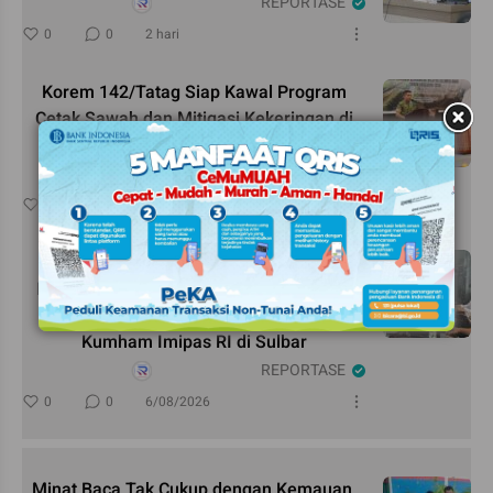
REPORTASE
0
0
2 hari
Korem 142/Tatag Siap Kawal Program
Cetak Sawah dan Mitigasi Kekeringan di
Sulbar
REPORTASE
0
0
6/08/2026
Penguatan Layanan Kesehatan
Penyandang Disabilitas dan Lansia Jadi
Topik Utama Kedatangan Kemenko
Kumham Imipas RI di Sulbar
REPORTASE
0
0
6/08/2026
Minat Baca Tak Cukup dengan Kemauan,