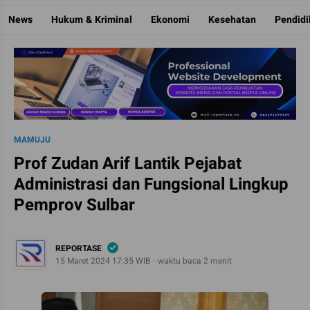
Reportase
Mengulas Fakta Di Balik Cerita
News
Hukum & Kriminal
Ekonomi
Kesehatan
Pendid
MAMUJU
Prof Zudan Arif Lantik Pejabat
Administrasi dan Fungsional Lingkup
Pemprov Sulbar
REPORTASE
15 Maret 2024 17:35 WIB
waktu baca 2 menit