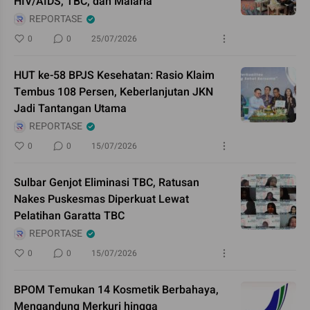
HIV/AIDS, TBC, dan Malaria
REPORTASE
0
0
25/07/2026
HUT ke-58 BPJS Kesehatan: Rasio Klaim
Tembus 108 Persen, Keberlanjutan JKN
Jadi Tantangan Utama
REPORTASE
0
0
15/07/2026
Sulbar Genjot Eliminasi TBC, Ratusan
Nakes Puskesmas Diperkuat Lewat
Pelatihan Garatta TBC
REPORTASE
0
0
15/07/2026
BPOM Temukan 14 Kosmetik Berbahaya,
Mengandung Merkuri hingga