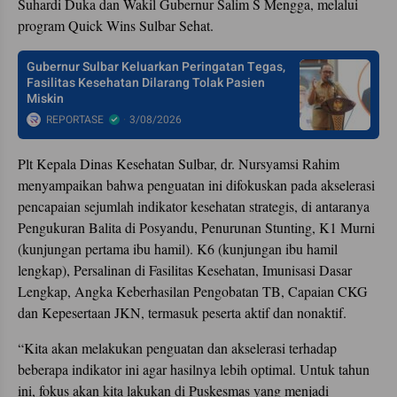
Suhardi Duka dan Wakil Gubernur Salim S Mengga, melalui
program Quick Wins Sulbar Sehat.
Gubernur Sulbar Keluarkan Peringatan Tegas,
Fasilitas Kesehatan Dilarang Tolak Pasien
Miskin
REPORTASE
3/08/2026
Plt Kepala Dinas Kesehatan Sulbar, dr. Nursyamsi Rahim
menyampaikan bahwa penguatan ini difokuskan pada akselerasi
pencapaian sejumlah indikator kesehatan strategis, di antaranya
Pengukuran Balita di Posyandu, Penurunan Stunting, K1 Murni
(kunjungan pertama ibu hamil). K6 (kunjungan ibu hamil
lengkap), Persalinan di Fasilitas Kesehatan, Imunisasi Dasar
Lengkap, Angka Keberhasilan Pengobatan TB, Capaian CKG
dan Kepesertaan JKN, termasuk peserta aktif dan nonaktif.
“Kita akan melakukan penguatan dan akselerasi terhadap
beberapa indikator ini agar hasilnya lebih optimal. Untuk tahun
ini, fokus akan kita lakukan di Puskesmas yang menjadi