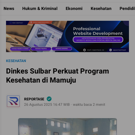
Reportase
Mengulas Fakta Di Balik Cerita
News
Hukum & Kriminal
Ekonomi
Kesehatan
Pendid
KESEHATAN
Dinkes Sulbar Perkuat Program
Kesehatan di Mamuju
REPORTASE
26 Agustus 2025 16:47 WIB
waktu baca 2 menit