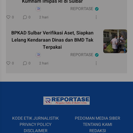
Kumham Imipas RI di Sulbar
REPORTASE
0
0
2 hari
BPKAD Sulbar Verifikasi Aset, Siapkan
Lelang Kendaraan Dinas dan BMD Tak
Terpakai
REPORTASE
0
0
2 hari
KODE ETIK JURNALISTIK
PEDOMAN MEDIA SIBER
PRIVACY POLICY
TENTANG KAMI
DISCLAIMER
REDAKSI