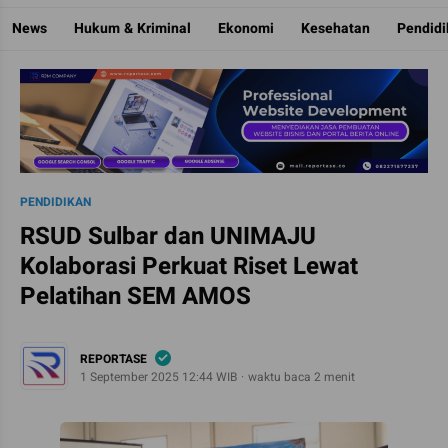
Reportase
Mengulas Fakta Di Balik Cerita
News
Hukum & Kriminal
Ekonomi
Kesehatan
Pendid
PENDIDIKAN
RSUD Sulbar dan UNIMAJU
Kolaborasi Perkuat Riset Lewat
Pelatihan SEM AMOS
REPORTASE
1 September 2025 12:44 WIB
waktu baca 2 menit