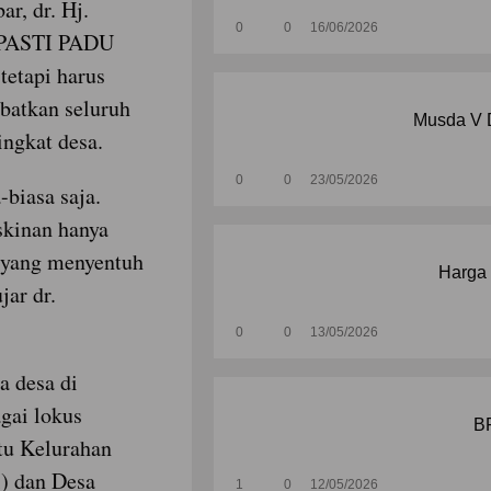
r, dr. Hj.
0
0
16/06/2026
 PASTI PADU
tetapi harus
batkan seluruh
Musda V D
ingkat desa.
0
0
23/05/2026
-biasa saja.
skinan hanya
f yang menyentuh
Harga 
ar dr.
0
0
13/05/2026
a desa di
gai lokus
B
itu Kelurahan
) dan Desa
1
0
12/05/2026