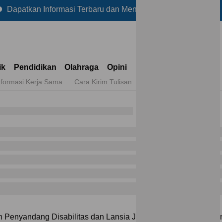
n Informasi Terbaru dan Menarik Lainnya Hanya di Reportase
ik
Pendidikan
Olahraga
Opini
nformasi Kerja Sama
Cara Kirim Tulisan
 Penyandang Disabilitas dan Lansia Jadi Topik Utama Kedat