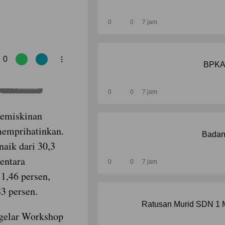
0
0
7 jam
0
BPKAD
Perbesar
0
0
7 jam
kemiskinan
memprihatinkan.
Badan
naik dari 30,3
entara
0
0
7 jam
1,46 persen,
83 persen.
Ratusan Murid SDN 1 M
gelar Workshop