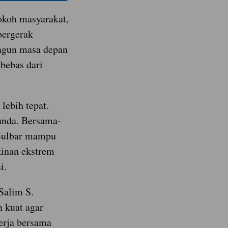
okoh masyarakat,
bergerak
ngun masa depan
 bebas dari
 lebih tepat.
unda. Bersama-
 Sulbar mampu
inan ekstrem
i.
Salim S.
 kuat agar
erja bersama