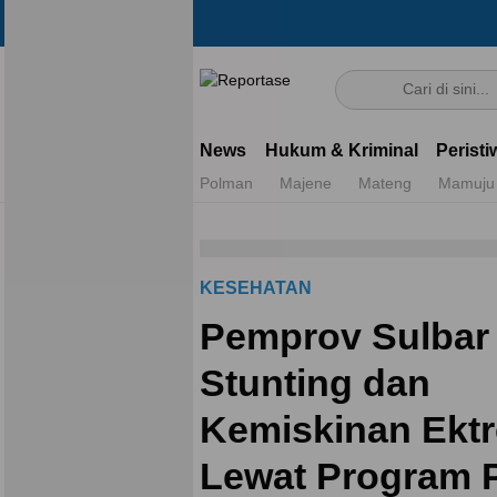
Reportase
Mengulas Fakta Di Balik Cerita
News
Hukum & Kriminal
Peristi
Polman
Majene
Mateng
Mamuju
KESEHATAN
Pemprov Sulbar
Stunting dan
Kemiskinan Ekt
Lewat Program 