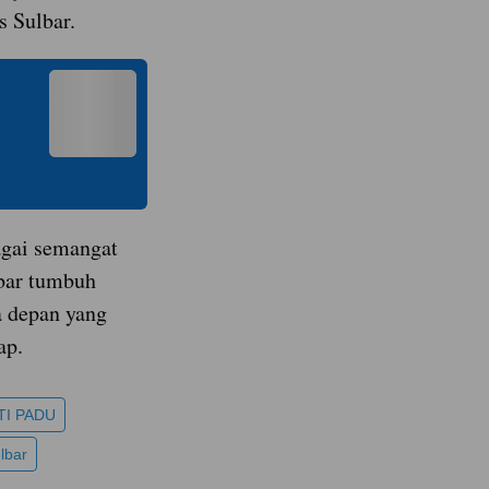
 Sulbar.
gai semangat
lbar tumbuh
a depan yang
ap.
TI PADU
lbar