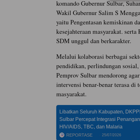
komando Gubernur Sulbar, Suha
Wakil Gubernur Salim S Mengg
yaitu Pengentasan kemiskinan d
kesejahteraan masyarakat. sert
SDM unggul dan berkarakter.
Melalui kolaborasi berbagai sekt
pendidikan, perlindungan sosial,
Pemprov Sulbar mendorong agar 
intervensi benar-benar terasa di 
masyarakat.
Libatkan Seluruh Kabupaten, DKP
Sulbar Percepat Integrasi Penanga
HIV/AIDS, TBC, dan Malaria
REPORTASE
25/07/2026