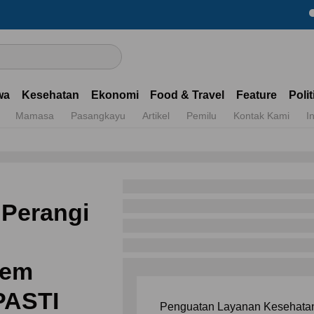
Dapatka
wa
Kesehatan
Ekonomi
Food & Travel
Feature
Polit
Mamasa
Pasangkayu
Artikel
Pemilu
Kontak Kami
I
 Perangi
rem
PASTI
Penguatan Layanan Kesehatan