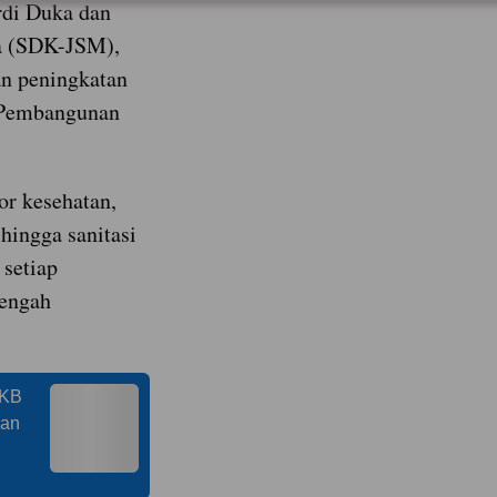
rdi Duka dan
a (SDK-JSM),
an peningkatan
a Pembangunan
or kesehatan,
 hingga sanitasi
setiap
tengah
PKB
nan