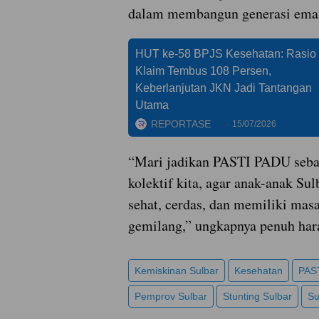
dalam membangun generasi emas
HUT ke-58 BPJS Kesehatan: Rasio
Klaim Tembus 108 Persen,
Keberlanjutan JKN Jadi Tantangan
Utama
REPORTASE
15/07/2026
“Mari jadikan PASTI PADU seba
kolektif kita, agar anak-anak Su
sehat, cerdas, dan memiliki mas
gemilang,” ungkapnya penuh har
Kemiskinan Sulbar
Kesehatan
PAS
Pemprov Sulbar
Stunting Sulbar
Su