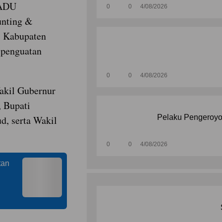
PADU
0
0
4/08/2026
unting &
i Kabupaten
 penguatan
0
0
4/08/2026
akil Gubernur
, Bupati
Pelaku Pengeroyo
, serta Wakil
0
0
4/08/2026
tan