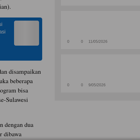
an).
i
asi
0
0
11/05/2026
 dan disampaikan
Duka beberapa
0
0
9/05/2026
rogram bisa
se-Sulawesi
n dengan dua
r dibawa