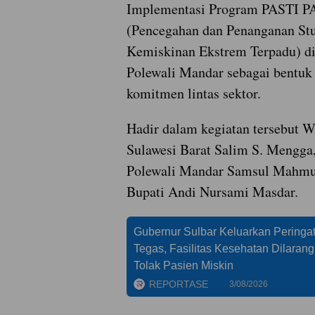
Implementasi Program PASTI 
(Pencegahan dan Penanganan St
Kemiskinan Ekstrem Terpadu) d
Polewali Mandar sebagai bentuk
komitmen lintas sektor.
Hadir dalam kegiatan tersebut W
Sulawesi Barat Salim S. Mengga
Polewali Mandar Samsul Mahmud
Bupati Andi Nursami Masdar.
Gubernur Sulbar Keluarkan Peringa
Tegas, Fasilitas Kesehatan Dilarang
Tolak Pasien Miskin
REPORTASE
3/08/2026