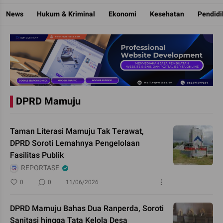
Reportase
Mengulas Fakta Di Balik Cerita
News
Hukum & Kriminal
Ekonomi
Kesehatan
Pendid
DPRD Mamuju
Taman Literasi Mamuju Tak Terawat,
DPRD Soroti Lemahnya Pengelolaan
Fasilitas Publik
REPORTASE
0
0
11/06/2026
DPRD Mamuju Bahas Dua Ranperda, Soroti
Sanitasi hingga Tata Kelola Desa