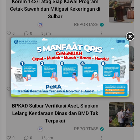
Korem 142/Tatag Siap Kawal Program
Cetak Sawah dan Mitigasi Kekeringan di
Sulbar
REPORTASE
0
0
5 jam
Penguatan Layanan Kesehatan
Penyandang Disabilitas dan Lansia Jadi
Topik Utama Kedatangan Kemenko
Kumham Imipas RI di Sulbar
REPORTASE
0
0
15 jam
BPKAD Sulbar Verifikasi Aset, Siapkan
Lelang Kendaraan Dinas dan BMD Tak
Terpakai
REPORTASE
0
0
15 jam