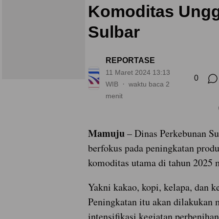
Komoditas Ungg
Sulbar
REPORTASE
11 Maret 2024 13:13
0
WIB
waktu baca 2
menit
Mamuju
– Dinas Perkebunan Su
berfokus pada peningkatan prod
komoditas utama di tahun 2025 
Yakni kakao, kopi, kelapa, dan ke
Peningkatan itu akan dilakukan 
intensifikasi kegiatan perbeniha