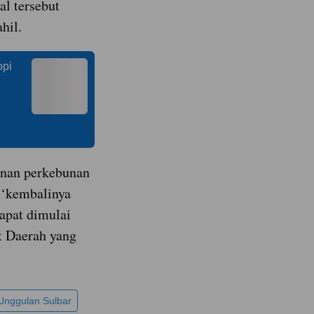
l tersebut
hil.
opi
nan perkebunan
n ‘kembalinya
dapat dimulai
t Daerah yang
Unggulan Sulbar