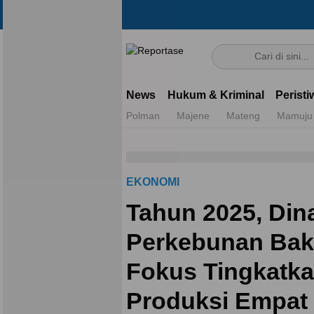
Reportase
Mengulas Fakta Di Balik Cerita
News
Hukum & Kriminal
Peristi
Polman
Majene
Mateng
Mamuju
EKONOMI
Tahun 2025, Din
Perkebunan Bak
Fokus Tingkatk
Produksi Empat