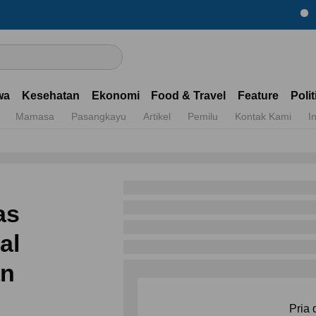
Dapatkan 
wa
Kesehatan
Ekonomi
Food & Travel
Feature
Polit
Mamasa
Pasangkayu
Artikel
Pemilu
Kontak Kami
I
as
al
an
Pria 