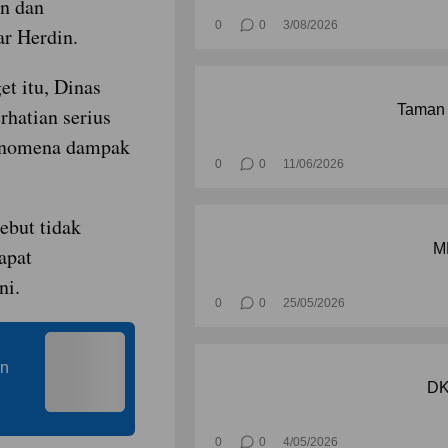
an dan
0
0
3/08/2026
ar Herdin.
t itu, Dinas
Taman 
hatian serius
fenomena dampak
0
0
11/06/2026
ebut tidak
M
apat
ni.
0
0
25/05/2026
an
DK
0
0
4/05/2026