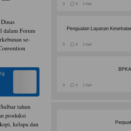
0
0
1 hari
 Dinas
Penguatan Layanan Kesehatan
il dalam Forum
rkebunan se-
0
0
1 hari
Convention
BPKAD
Kg
0
0
1 hari
Sulbar tahun
an produksi
Perpust
kopi, kelapa dan