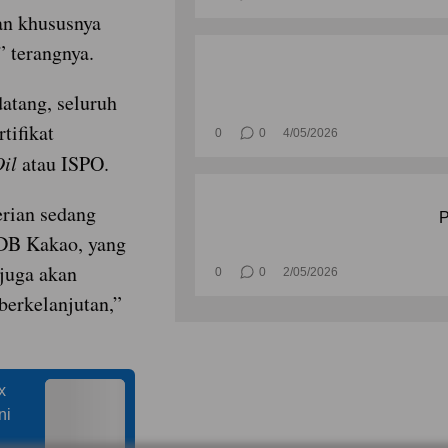
an khususnya
” terangnya.
atang, seluruh
tifikat
0
0
4/05/2026
Oil
atau ISPO.
erian sedang
P
TDB Kakao, yang
juga akan
0
0
2/05/2026
 berkelanjutan,”
x
ni