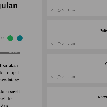
ulan
0
0
7 jam
Poli
0
0
0
9 jam
Perbesar
lbar akan
G
uksi empat
0
0
9 jam
mendatang.
lapa sawit.
Korem
melalui
n dan