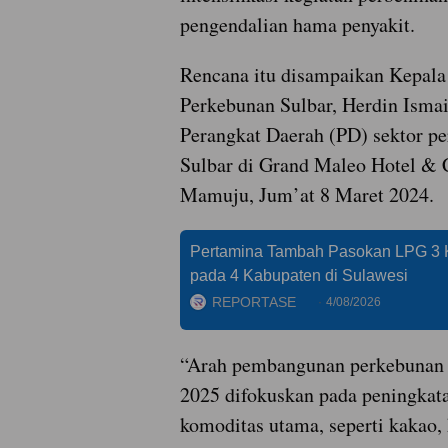
pengendalian hama penyakit.
Rencana itu disampaikan Kepala
Perkebunan Sulbar, Herdin Isma
Perangkat Daerah (PD) sektor pe
Sulbar di Grand Maleo Hotel & 
Mamuju, Jum’at 8 Maret 2024.
Pertamina Tambah Pasokan LPG 3 
pada 4 Kabupaten di Sulawesi
REPORTASE
4/08/2026
“Arah pembangunan perkebunan 
2025 difokuskan pada peningkat
komoditas utama, seperti kakao, 