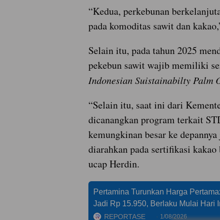
“Kedua, perkebunan berkelanjut
pada komoditas sawit dan kakao,
Selain itu, pada tahun 2025 mend
pekebun sawit wajib memiliki ser
Indonesian Suistainabilty Palm 
“Selain itu, saat ini dari Kement
dicanangkan program terkait S
kemungkinan besar ke depannya 
diarahkan pada sertifikasi kakao
ucap Herdin.
Pertamina Turunkan Harga Pertama
Jadi Rp 15.950, Berlaku Mulai Hari I
REPORTASE
1/08/2026