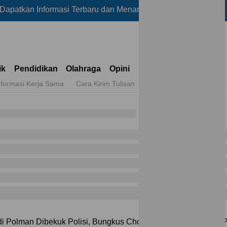
Informasi Terbaru dan Menarik Lainnya Hanya di Reportase
ik
Pendidikan
Olahraga
Opini
nformasi Kerja Sama
Cara Kirim Tulisan
di Polman Dibekuk Polisi, Bungkus Chocolatos Buka Jejak 31