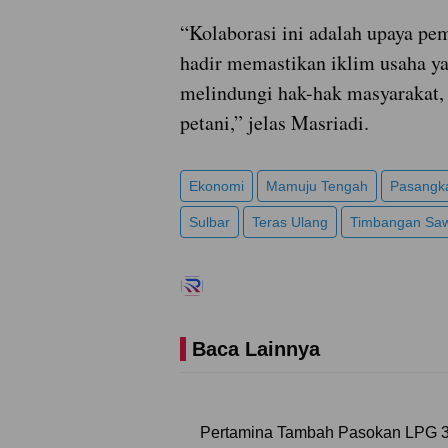
“Kolaborasi ini adalah upaya pe
hadir memastikan iklim usaha ya
melindungi hak-hak masyarakat,
petani,” jelas Masriadi.
Ekonomi
Mamuju Tengah
Pasangk
Sulbar
Teras Ulang
Timbangan Saw
Baca Lainnya
Pertamina Tambah Pasokan LPG 