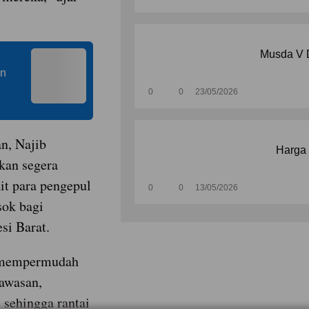
Musda V D
an
0
0
23/05/2026
n, Najib
Harga 
kan segera
it para pengepul
0
0
13/05/2026
sok bagi
si Barat.
k mempermudah
awasan,
, sehingga rantai