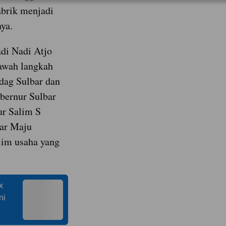
abrik menjadi
nya.
di Nadi Atjo
awah langkah
ndag Sulbar dan
bernur Sulbar
ur Salim S
ar Maju
lim usaha yang
x
ni