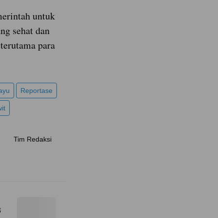
merintah untuk
ng sehat dan
 terutama para
ayu
Reportase
it
Tim Redaksi
3