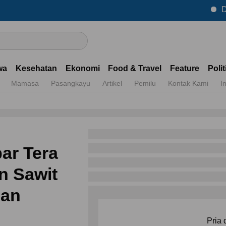
Dapatkan In
wa
Kesehatan
Ekonomi
Food & Travel
Feature
Polit
Mamasa
Pasangkayu
Artikel
Pemilu
Kontak Kami
I
ar Tera
n Sawit
dan
Pria 