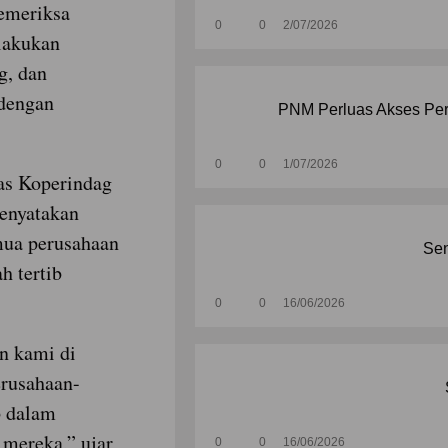
emeriksa
0
0
2/07/2026
lakukan
g, dan
 dengan
PNM Perluas Akses Per
0
0
1/07/2026
as Koperindag
enyatakan
mua perusahaan
Sen
h tertib
0
0
16/06/2026
n kami di
rusahaan-
b dalam
 mereka,” ujar
0
0
16/06/2026