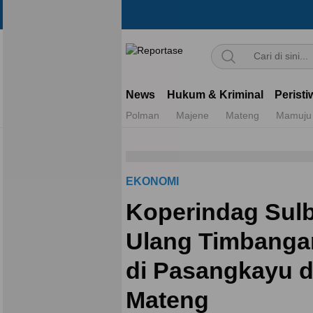
Reportase
Mengulas Fakta Di Balik Cerita
News
Hukum & Kriminal
Peristi
Polman
Majene
Mateng
Mamuju
EKONOMI
Koperindag Sulb
Ulang Timbanga
di Pasangkayu 
Mateng