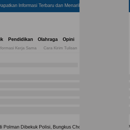
formasi Terbaru dan Menarik Lainnya Hanya di Reportase
ik
Pendidikan
Olahraga
Opini
nformasi Kerja Sama
Cara Kirim Tulisan
di Polman Dibekuk Polisi, Bungkus Chocolatos Buka Jejak 31