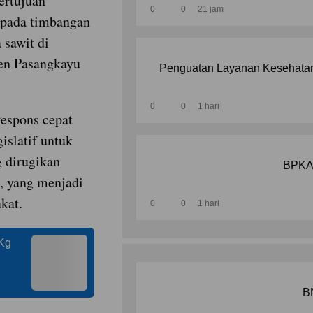
ertujuan
0
0
21 jam
 pada timbangan
 sawit di
en Pasangkayu
Penguatan Layanan Kesehatan
0
0
1 hari
respons cepat
islatif untuk
 dirugikan
BPKAD
, yang menjadi
kat.
0
0
1 hari
Kg
B