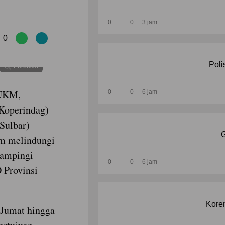
0
0
3 jam
0
Poli
Perbesar
 UKM,
0
0
6 jam
(Koperindag)
(Sulbar)
G
m melindungi
dampingi
0
0
6 jam
 Provinsi
Korem
 Jumat hingga